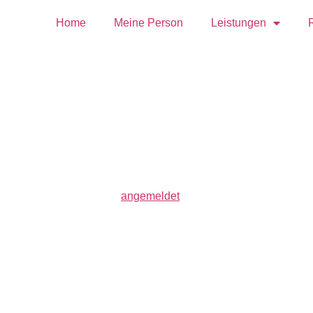
Home
Meine Person
Leistungen
cropped-2-JA-1.pn
https://angelettics.com/wp-content/uploads/2019
Schreibe einen Kommen
Du musst
angemeldet
sein, um einen Kommenta