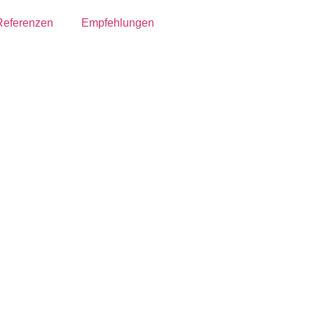
Referenzen
Empfehlungen
g
/08/cropped-2-JA-1.png
tar
r abzugeben.