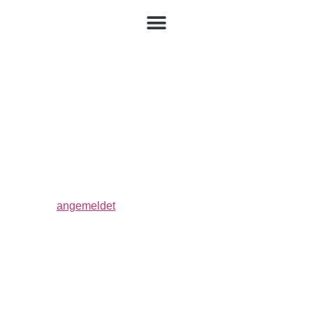
EPG-Baskets-
Teambild_website[1]
Schreibe einen Kommentar
Du musst
angemeldet
sein, um einen Kommentar
abzugeben.