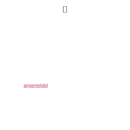
IMG-20190717-
WA0036
Schreibe einen Kommentar
Du musst
angemeldet
sein, um einen Kommentar
abzugeben.