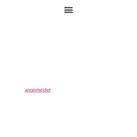
Trikot Benzing
angezogen
Schreibe einen Kommentar
Du musst
angemeldet
sein, um einen Kommentar
abzugeben.